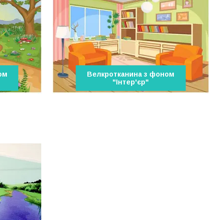
ом
Велкротканина з фоном
"Інтер'єр"