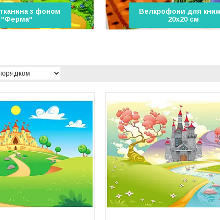
тканина з фоном
Велкрофони для книж
"Ферма"
20х20 см