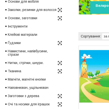
Основи для мобіля
Велкро
Заколки, резинки для волосся
Основи, заготовки
Інструменти
Клейові матеріали
Ґудзики
Намистини, напівбусини,
стрази
Нитки, стрічки, шнури.
Тканина
Магніти, магнітні кнопки
Наповнювач, ущільнювач
Заготовки з дерева
Очі та носики для іграшок