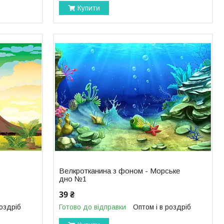
Купити
Велкротканина з фоном - Морське
дно №1
39 ₴
роздріб
Готово до відправки
Оптом і в роздріб