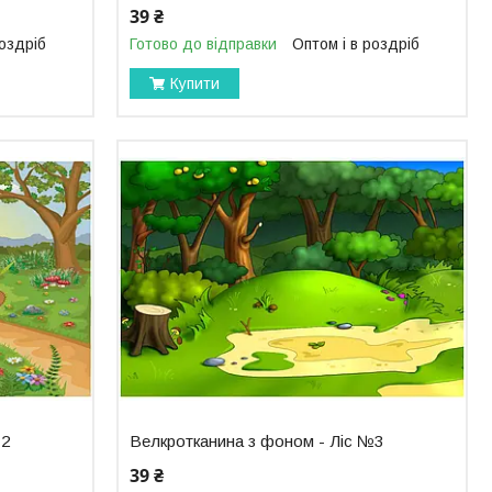
39 ₴
роздріб
Готово до відправки
Оптом і в роздріб
Купити
№2
Велкротканина з фоном - Ліс №3
39 ₴