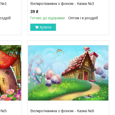
а №1
Велкротканина з фоном - Казка №3
39 ₴
роздріб
Готово до відправки
Оптом і в роздріб
Купити
а №5
Велкротканина з фоном - Казка №6