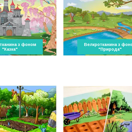
тканина з фоном
Велкротканина з фон
"Казка"
"Природа"