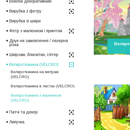
Войлок декоративний
Вирубка з фетру
Вирубка зі шкіри
Фетр з малюнком і принтом
Друк на замовлення / лазерна
Велкро
різка
Шкірзам, блискітки, глітер
Велкротканина (VELCRO)
Велкротканина на метраж
(VELCRO)
Велкротканина в листах (VELCRO)
Велкротканина з малюнком
(VELCRO)
Патчі та декор
Липучка