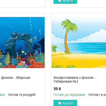
Купити
з фоном - Морське
Велкротканина з фоном -
Узбережжя №1
39 ₴
вки
Оптом і в роздріб
Готово до відправки
Оптом і в 
Купити