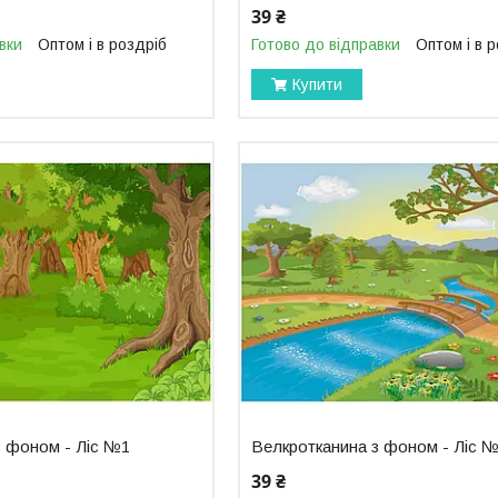
39 ₴
вки
Оптом і в роздріб
Готово до відправки
Оптом і в 
Купити
з фоном - Ліс №1
Велкротканина з фоном - Ліс 
39 ₴