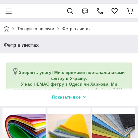
Товари та послуги
Фетр в листах
Фетр в листах
Зверніть увагу! Ми є прямими постачальниками
фетру в Україну.
У нас НЕМАЄ фетру з Одеси чи Харкова.
Ми
доставляємо фетр безпосередньо з фабрик США,
Італії, Кореї і Китаю.
Показати все