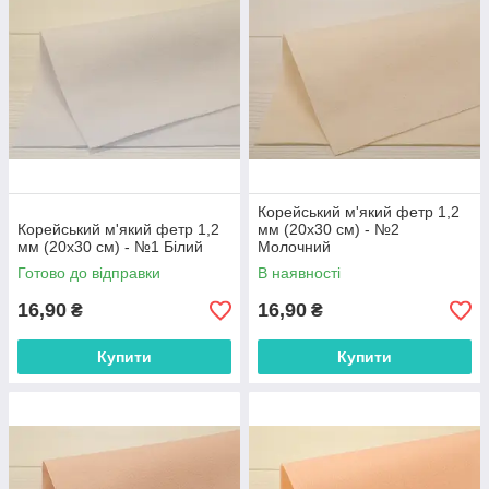
дітей і не викликає алергію, його можна прати та
гладити.
Корейський м'який фетр 1,2
Корейський м'який фетр 1,2
мм (20х30 см) - №2
мм (20х30 см) - №1 Білий
Молочний
Готово до відправки
В наявності
16,90
16,90
₴
₴
Купити
Купити