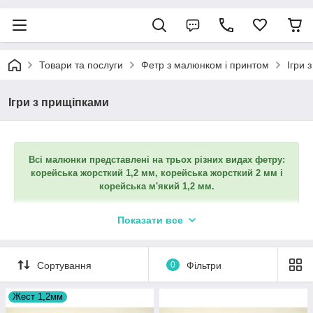
Товари та послуги
Фетр з малюнком і принтом
Ігри 
Ігри з прищіпками
Всі малюнки представлені на трьох різних видах фетру:
корейська жорсткий 1,2 мм, корейська жорсткий 2 мм і
корейська м'який 1,2 мм.
Показати все
В цій категорії представлено фетр з заготовками для гри з
прищіпками. Як його використати?
Насамперед потрібно вирізати всі частини. Якщо це гра з
Сортування
0
Фільтри
центральним колом, то його можна наклеїти на картон або не
зміцнювати додатково. Інші фігурки потрібно вирізати і
приклеїти на звичайні дерев'яні прищіпки. Якщо це гра, Де
Жест 1,2мм
чий хвіст, то на прищіпки приклеюють хвостики тварин.