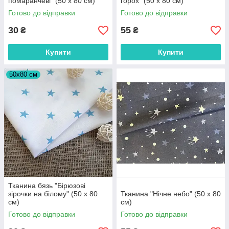
помаранчеві" (50 х 80 см)
горох" (50 х 80 см)
Готово до відправки
Готово до відправки
30
55
₴
₴
Купити
Купити
50х80 см
Тканина бязь "Бірюзові
зірочки на білому" (50 х 80
Тканина "Нічне небо" (50 х 80
см)
см)
Готово до відправки
Готово до відправки