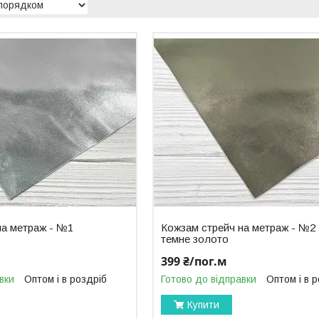
на метраж - №1
Кожзам стрейч на метраж - №2
темне золото
399 ₴/пог.м
вки
Оптом і в роздріб
Готово до відправки
Оптом і в 
Купити