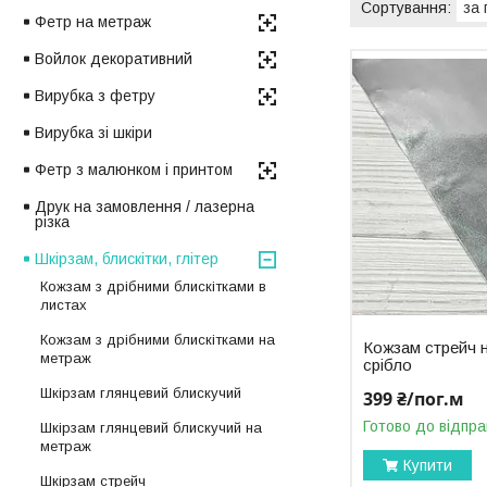
Фетр на метраж
Войлок декоративний
Вирубка з фетру
Вирубка зі шкіри
Фетр з малюнком і принтом
Друк на замовлення / лазерна
різка
Шкірзам, блискітки, глітер
Кожзам з дрібними блискітками в
листах
Кожзам з дрібними блискітками на
Кожзам стрейч 
метраж
срібло
Шкірзам глянцевий блискучий
399 ₴/пог.м
Готово до відпра
Шкірзам глянцевий блискучий на
метраж
Купити
Шкірзам стрейч