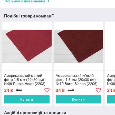
Всі умови повернення
Подібні товари компанії
Американський м'який
Американський м'який
Амер
фетр 1,5 мм (20х30 см) -
фетр 1,5 мм (20х30 см) -
фетр
№09 Purple Heart (2203)
№10 Burnt Sienna (2206)
№08 
(221
34
34
34
₴
₴
38 ₴
38 ₴
Купити
Купити
Акційні пропозиції та новинки