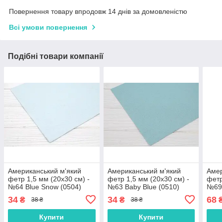
Повернення товару впродовж 14 днів за домовленістю
Всі умови повернення
Подібні товари компанії
Американський м'який
Американський м'який
Амер
фетр 1,5 мм (20х30 см) -
фетр 1,5 мм (20х30 см) -
фетр
№64 Blue Snow (0504)
№63 Baby Blue (0510)
№69 
34
34
68
₴
₴
38 ₴
38 ₴
Купити
Купити