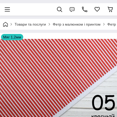
Товари та послуги
Фетр з малюнком і принтом
Фетр
Мяг 1,2мм