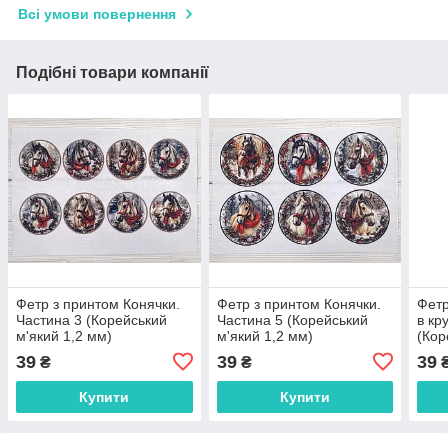
Всі умови повернення
Подібні товари компанії
Фетр з принтом Конячки.
Фетр з принтом Конячки.
Фетр
Частина 3 (Корейський
Частина 5 (Корейський
в кр
м'який 1,2 мм)
м'який 1,2 мм)
(Кор
мм)
39
39
39
₴
₴
Купити
Купити