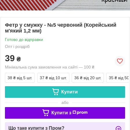
Фетр у смужку - №5 червоний (Корейський
м'який 1,2 мм)
Готово до відправки
Опт і роздріб
39
₴
Мінімальна сума замовлення на сайті — 100 ₴
38 ₴
від 5 шт.
37 ₴
від 10 шт.
36 ₴
від 20 шт.
35 ₴
від 50
Купити
або
Купити з
Що таке купити з Пром?