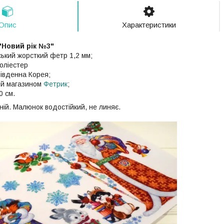
Опис
Характеристики
"Новий рік №3"
ький жорсткий фетр 1,2 мм;
оліестер
івденна Корея;
ий магазином
Фетрик
;
0 см.
ій. Малюнок водостійкий, не линяє.