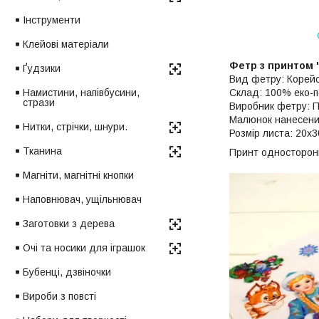
Інструменти
Клейові матеріали
Фетр з принтом
Ґудзики
Вид фетру: Корейс
Намистини, напівбусини,
Склад: 100% еко-п
стрази
Виробник фетру: П
Малюнок нанесен
Нитки, стрічки, шнури.
Розмір листа: 20х3
Тканина
Принт односторонн
Магніти, магнітні кнопки
Наповнювач, ущільнювач
Заготовки з дерева
Очі та носики для іграшок
Бубенці, дзвіночки
Вироби з повсті