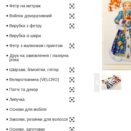
Фетр на метраж
Войлок декоративний
Вирубка з фетру
Вирубка зі шкіри
Фетр з малюнком і принтом
Друк на замовлення / лазерна
різка
Шкірзам, блискітки, глітер
Велкротканина (VELCRO)
Патчі та декор
Липучка
Основи для мобіля
Заколки, резинки для волосся
Основи, заготовки