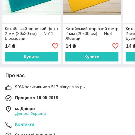
Китайський жорсткий фетр
Китайський жорсткий фетр
Кита
2 мм (20х30 см) — No11
2 мм (20х30 см) — No3
2 мм
Бірюзовий
Жовтий
Бузк
14
14
14
₴
₴
Купити
Купити
Про нас
99% позитивних з 517 відгуків за рік
Працює з 19.05.2018
м. Дніпро
Дніпро, Україна
Контакти
Сьогодні вихідний