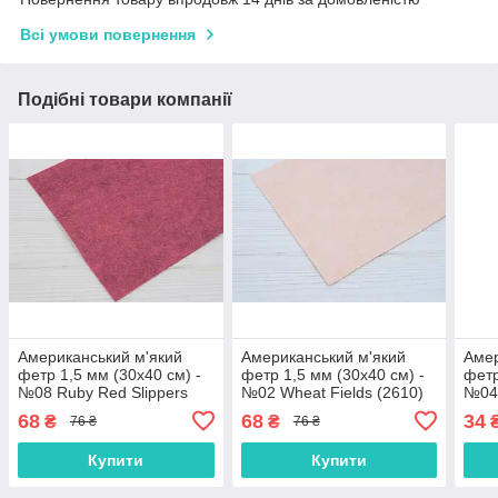
Всі умови повернення
Подібні товари компанії
Американський м'який
Американський м'який
Амер
фетр 1,5 мм (30х40 см) -
фетр 1,5 мм (30х40 см) -
фетр
№08 Ruby Red Slippers
№02 Wheat Fields (2610)
№04 
(2212)
68
68
34
₴
₴
76 ₴
76 ₴
Купити
Купити