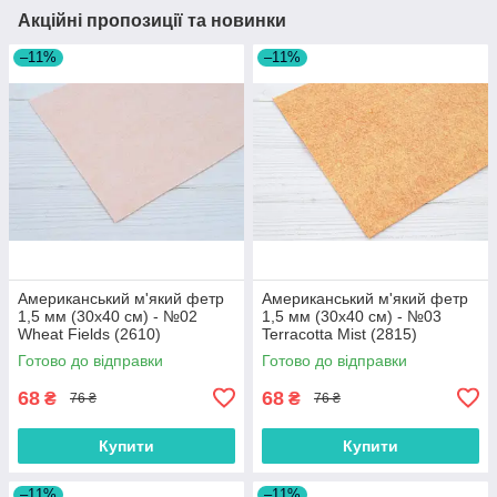
Акційні пропозиції та новинки
–11%
–11%
Американський м'який фетр
Американський м'який фетр
1,5 мм (30х40 см) - №02
1,5 мм (30х40 см) - №03
Wheat Fields (2610)
Terracotta Mist (2815)
Готово до відправки
Готово до відправки
68
68
₴
₴
76 ₴
76 ₴
Купити
Купити
–11%
–11%