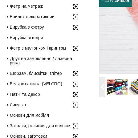
–11%
Фетр на метраж
Войлок декоративний
Вирубка з фетру
Вирубка зі шкіри
Фетр з малюнком і принтом
Друк на замовлення / лазерна
різка
Шкірзам, блискітки, глітер
Велкротканина (VELCRO)
Патчі та декор
Липучка
Основи для мобіля
Заколки, резинки для волосся
Основи, заготовки