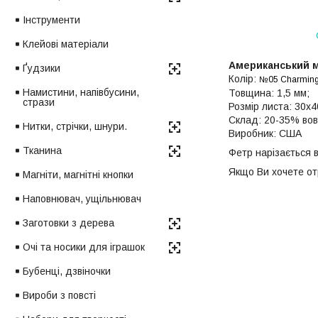
Інструменти
Клейові матеріали
Американський м
Ґудзики
Колір:
№05
Charming
Намистини, напівбусини,
Товщина: 1,5 мм;
стрази
Розмір листа: 30х4
Склад: 20-35% вов
Нитки, стрічки, шнури.
Виробник: США
Тканина
Фетр нарізається в
Якщо Ви хочете от
Магніти, магнітні кнопки
Наповнювач, ущільнювач
Заготовки з дерева
Очі та носики для іграшок
Бубенці, дзвіночки
Вироби з повсті