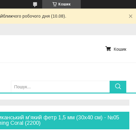
Кошик
айближчого робочого дня (10.08).
Кошик
канський м'який фетр 1,5 мм (30х40 см) - №05
ing Coral (2200)