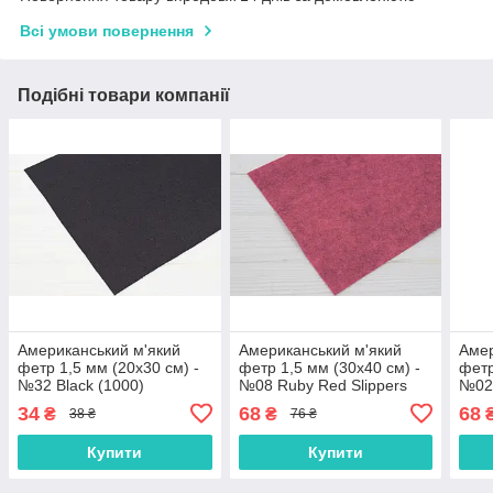
Всі умови повернення
Подібні товари компанії
Американський м'який
Американський м'який
Амер
фетр 1,5 мм (20х30 см) -
фетр 1,5 мм (30х40 см) -
фетр
№32 Black (1000)
№08 Ruby Red Slippers
№02 
(2212)
34
68
68
₴
₴
38 ₴
76 ₴
Купити
Купити