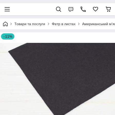
Товари та послуги
Фетр в листах
Американський м'я
–11%