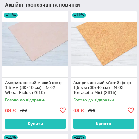
Акційні пропозиції та новинки
–11%
–11%
Американський м'який фетр
Американський м'який фетр
1,5 мм (30х40 см) - №02
1,5 мм (30х40 см) - №03
Wheat Fields (2610)
Terracotta Mist (2815)
Готово до відправки
Готово до відправки
68
68
₴
₴
76 ₴
76 ₴
Купити
Купити
–11%
–11%