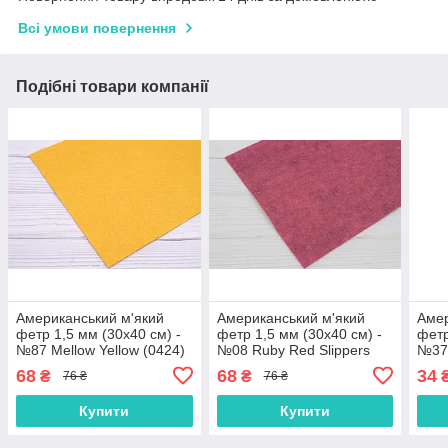
Всі умови повернення
Подібні товари компанії
Американський м'який
Американський м'який
Амер
фетр 1,5 мм (30х40 см) -
фетр 1,5 мм (30х40 см) -
фетр
№87 Mellow Yellow (0424)
№08 Ruby Red Slippers
№37 
(2212)
68
68
34
₴
₴
76 ₴
76 ₴
Купити
Купити