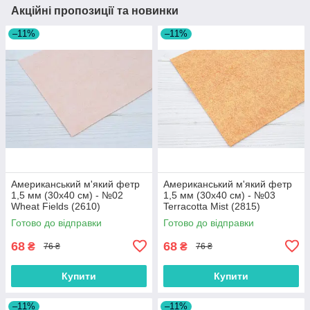
Акційні пропозиції та новинки
–11%
–11%
Американський м'який фетр
Американський м'який фетр
1,5 мм (30х40 см) - №02
1,5 мм (30х40 см) - №03
Wheat Fields (2610)
Terracotta Mist (2815)
Готово до відправки
Готово до відправки
68
68
₴
₴
76 ₴
76 ₴
Купити
Купити
–11%
–11%