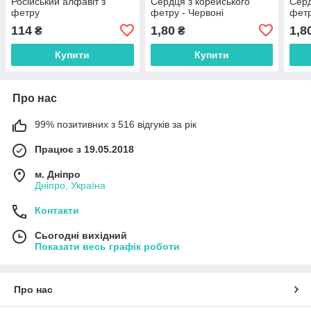
Російський алфавіт з
Сердця з корейського
Серд
фетру
фетру - Червоні
фетр
114
1,80
1,8
₴
₴
Купити
Купити
Про нас
99% позитивних з 516 відгуків за рік
Працює з 19.05.2018
м. Дніпро
Дніпро, Україна
Контакти
Сьогодні вихідний
Показати весь графік роботи
Про нас