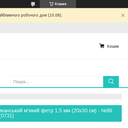
Кошик
айближчого робочого дня (10.08).
Кошик
канський м'який фетр 1,5 мм (20х30 см) - №86
(0731)