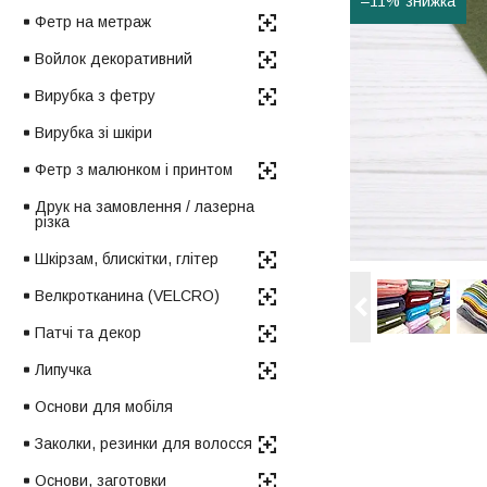
–11%
Фетр на метраж
Войлок декоративний
Вирубка з фетру
Вирубка зі шкіри
Фетр з малюнком і принтом
Друк на замовлення / лазерна
різка
Шкірзам, блискітки, глітер
Велкротканина (VELCRO)
Патчі та декор
Липучка
Основи для мобіля
Заколки, резинки для волосся
Основи, заготовки