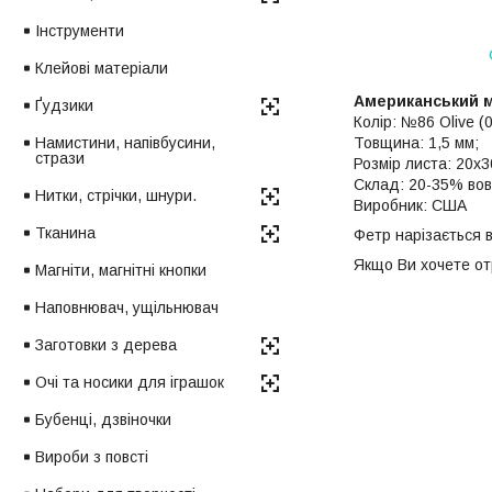
Інструменти
Клейові матеріали
Американський м
Ґудзики
Колір: №86 Olive (
Намистини, напівбусини,
Товщина: 1,5 мм;
стрази
Розмір листа: 20х3
Склад: 20-35% вов
Нитки, стрічки, шнури.
Виробник: США
Тканина
Фетр нарізається в
Якщо Ви хочете от
Магніти, магнітні кнопки
Наповнювач, ущільнювач
Заготовки з дерева
Очі та носики для іграшок
Бубенці, дзвіночки
Вироби з повсті