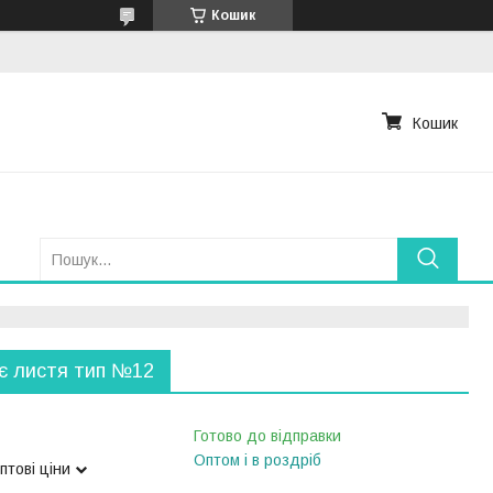
Кошик
Кошик
є листя тип №12
Готово до відправки
Оптом і в роздріб
птові ціни