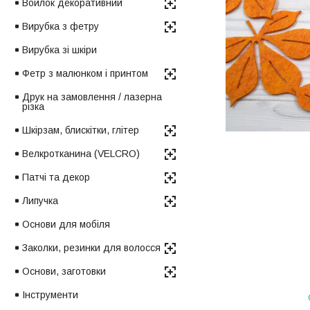
Войлок декоративний
Вирубка з фетру
Вирубка зі шкіри
Фетр з малюнком і принтом
Друк на замовлення / лазерна
різка
Шкірзам, блискітки, глітер
Велкротканина (VELCRO)
Патчі та декор
Липучка
Основи для мобіля
Заколки, резинки для волосся
Основи, заготовки
Інструменти