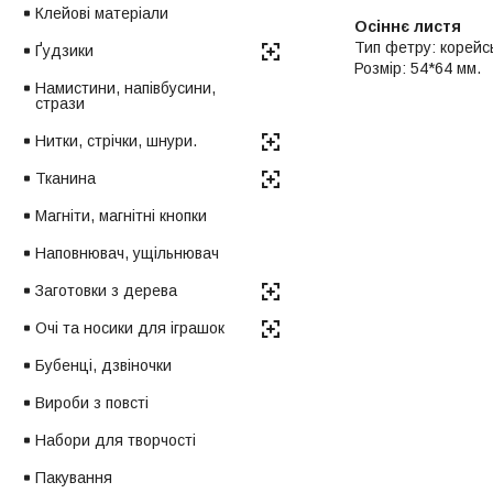
Клейові матеріали
Осіннє листя
Тип фетру: корейс
Ґудзики
Розмір: 54*64 мм.
Намистини, напівбусини,
стрази
Нитки, стрічки, шнури.
Тканина
Магніти, магнітні кнопки
Наповнювач, ущільнювач
Заготовки з дерева
Очі та носики для іграшок
Бубенці, дзвіночки
Вироби з повсті
Набори для творчості
Пакування