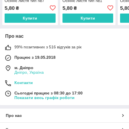
Осіннє листя тип №7
Осіннє листя тип №1
Осін
5,80
5,80
5,8
₴
₴
Купити
Купити
Про нас
99% позитивних з 516 відгуків за рік
Працює з 19.05.2018
м. Дніпро
Дніпро, Україна
Контакти
Сьогодні працює з 08:30 до 17:00
Показати весь графік роботи
Про нас