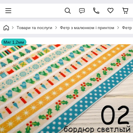
Товари та послуги
Фетр з малюнком і принтом
Фетр
Мяг 1,2мм