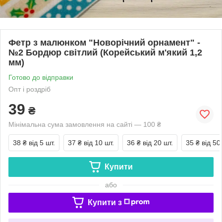
Фетр з малюнком "Новорічний орнамент" -
№2 Бордюр світлий (Корейський м'який 1,2
мм)
Готово до відправки
Опт і роздріб
39
₴
Мінімальна сума замовлення на сайті — 100 ₴
38 ₴
від 5 шт.
37 ₴
від 10 шт.
36 ₴
від 20 шт.
35 ₴
від 50
Купити
або
Купити з