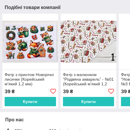
Подібні товари компанії
Фетр з принтом Новорічні
Фетр з малюнком
Фет
лисички (Корейський
"Різдвяна акварель" - №01
"Нов
м'який 1,2 мм)
(Корейський м'який 1,2
№3 
мм)
(Кор
39
39
39
₴
₴
мм)
Купити
Купити
Про нас