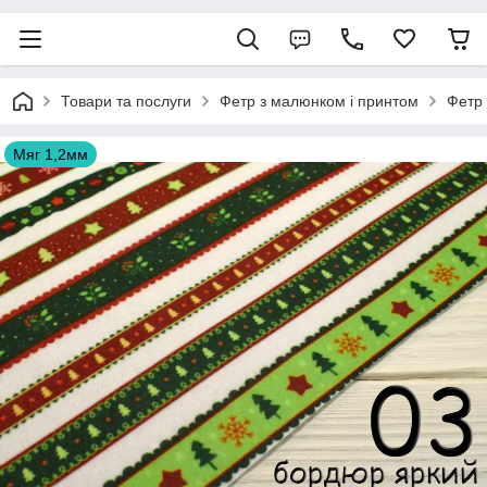
Товари та послуги
Фетр з малюнком і принтом
Фетр
Мяг 1,2мм