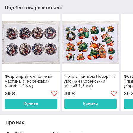
Подібні товари компанії
Фетр з принтом Конячки.
Фетр з принтом Новорічні
Фет
Частина 3 (Корейський
лисички (Корейський
"Різ
м'який 1,2 мм)
м'який 1,2 мм)
(Кор
мм)
39
39
39
₴
₴
Купити
Купити
Про нас