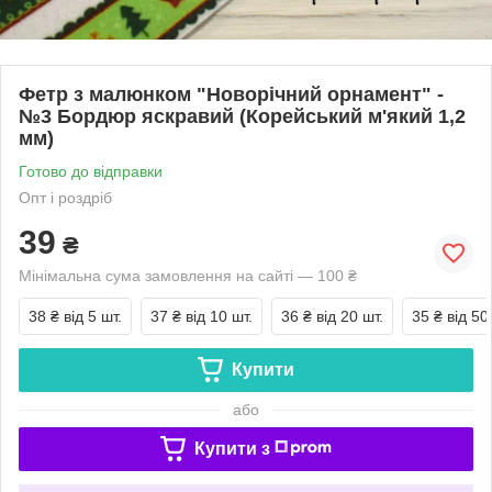
Фетр з малюнком "Новорічний орнамент" -
№3 Бордюр яскравий (Корейський м'який 1,2
мм)
Готово до відправки
Опт і роздріб
39
₴
Мінімальна сума замовлення на сайті — 100 ₴
38 ₴
від 5 шт.
37 ₴
від 10 шт.
36 ₴
від 20 шт.
35 ₴
від 50
Купити
або
Купити з