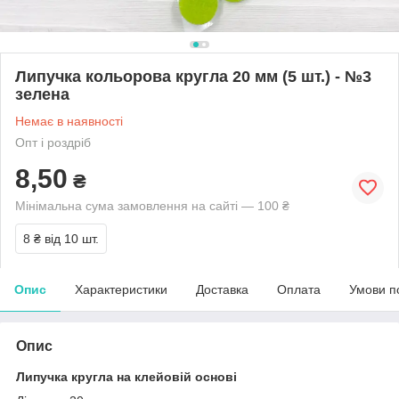
Липучка кольорова кругла 20 мм (5 шт.) - №3
зелена
Немає в наявності
Опт і роздріб
8,50
₴
Мінімальна сума замовлення на сайті — 100 ₴
8 ₴
від 10 шт.
Опис
Характеристики
Доставка
Оплата
Умови п
Опис
Липучка кругла на клейовій основі