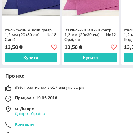
Італійський м'який фетр
Італійський м'який фетр
Італ
1,2 мм (20х30 см) — No18
1,2 мм (20х30 см) — No12
1,2 
Синій
Орхідея
Бор
13,50
13,50
13,
₴
₴
Купити
Купити
Про нас
99% позитивних з 517 відгуків за рік
Працює з 19.05.2018
м. Дніпро
Дніпро, Україна
Контакти