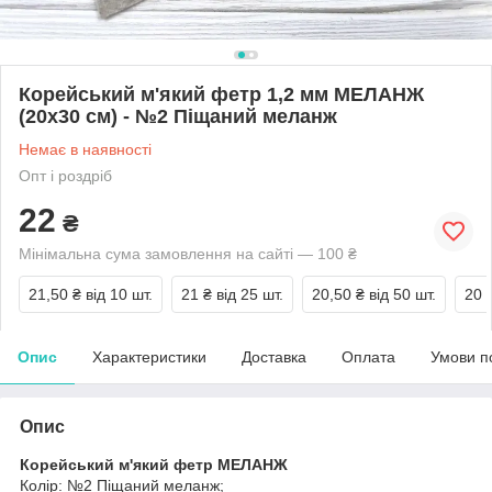
Корейський м'який фетр 1,2 мм МЕЛАНЖ
(20х30 см) - №2 Піщаний меланж
Немає в наявності
Опт і роздріб
22
₴
Мінімальна сума замовлення на сайті — 100 ₴
21,50 ₴
від 10 шт.
21 ₴
від 25 шт.
20,50 ₴
від 50 шт.
20 
Опис
Характеристики
Доставка
Оплата
Умови п
Опис
Корейський м'який фетр МЕЛАНЖ
Колір: №2 Піщаний меланж;