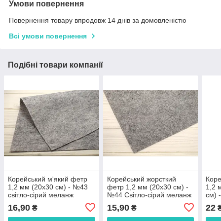
Умови повернення
Повернення товару впродовж 14 днів за домовленістю
Всі умови повернення
Подібні товари компанії
Корейський м'який фетр
Корейський жорсткий
Коре
1,2 мм (20х30 см) - №43
фетр 1,2 мм (20х30 см) -
1,2
світло-сірий меланж
№44 Світло-сірий меланж
см) 
16,90
15,90
22
₴
₴