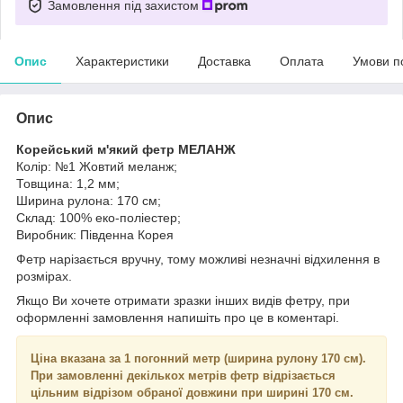
Замовлення під захистом
Опис
Характеристики
Доставка
Оплата
Умови п
Опис
Корейський м'який фетр МЕЛАНЖ
Колір: №1 Жовтий меланж;
Товщина: 1,2 мм;
Ширина рулона: 170 см;
Склад: 100% еко-поліестер;
Виробник: Південна Корея
Фетр нарізається вручну, тому можливі незначні відхилення в
розмірах.
Якщо Ви хочете отримати зразки інших видів фетру, при
оформленні замовлення напишіть про це в коментарі.
Ціна
вказана
за
1
погонний
метр
(
ширина
рулону
170
см
)
.
При
замовленні
декількох
метрів
фетр
відрізається
цільним
відрізом
обраної
довжини
при
ширині
170
см
.