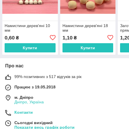
Намистини дерев'яні 10
Намистини дерев'яні 18
Заго
мм
мм
прям
0,60
1,10
1,2
₴
₴
Купити
Купити
Про нас
99% позитивних з 517 відгуків за рік
Працює з 19.05.2018
м. Дніпро
Дніпро, Україна
Контакти
Сьогодні вихідний
Показати весь графік роботи