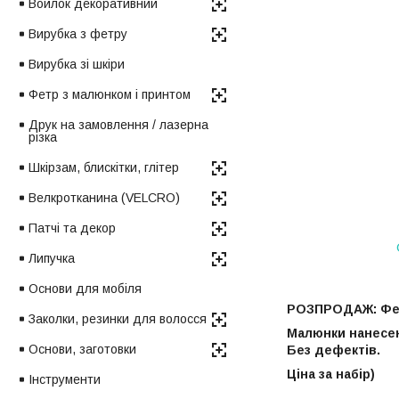
Войлок декоративний
Вирубка з фетру
Вирубка зі шкіри
Фетр з малюнком і принтом
Друк на замовлення / лазерна
різка
Шкірзам, блискітки, глітер
Велкротканина (VELCRO)
Патчі та декор
Липучка
Основи для мобіля
РОЗПРОДАЖ: Фет
Заколки, резинки для волосся
Малюнки нанесен
Основи, заготовки
Без дефектів.
Ціна за набір)
Інструменти