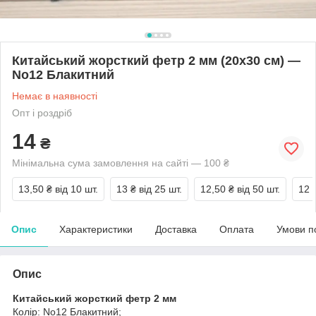
Китайський жорсткий фетр 2 мм (20х30 см) —
No12 Блакитний
Немає в наявності
Опт і роздріб
14
₴
Мінімальна сума замовлення на сайті — 100 ₴
13,50 ₴
від 10 шт.
13 ₴
від 25 шт.
12,50 ₴
від 50 шт.
12 
Опис
Характеристики
Доставка
Оплата
Умови п
Опис
Китайський жорсткий фетр 2 мм
Колір: No12 Блакитний;