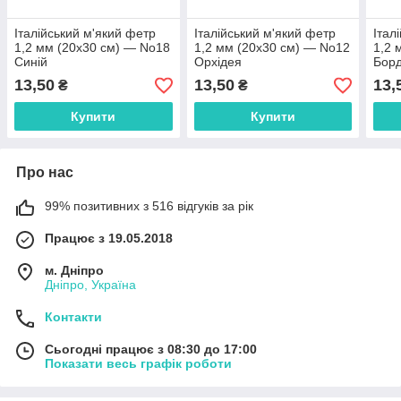
Італійський м'який фетр
Італійський м'який фетр
Італ
1,2 мм (20х30 см) — No18
1,2 мм (20х30 см) — No12
1,2 
Синій
Орхідея
Бор
13,50
13,50
13,
₴
₴
Купити
Купити
Про нас
99% позитивних з 516 відгуків за рік
Працює з 19.05.2018
м. Дніпро
Дніпро, Україна
Контакти
Сьогодні працює з 08:30 до 17:00
Показати весь графік роботи