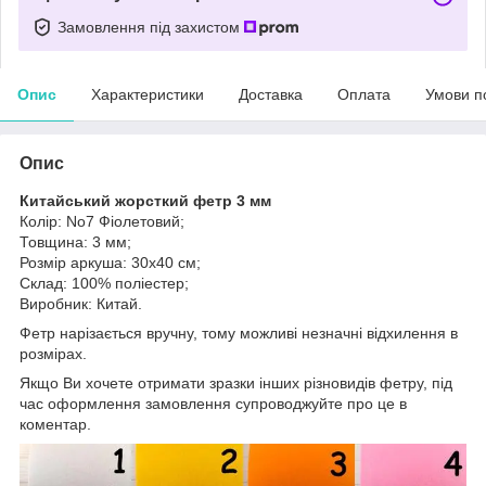
Замовлення під захистом
Опис
Характеристики
Доставка
Оплата
Умови п
Опис
Китайський жорсткий фетр 3 мм
Колір: No7 Фіолетовий;
Товщина: 3 мм;
Розмір аркуша: 30х40 см;
Склад: 100% поліестер;
Виробник: Китай.
Фетр нарізається вручну, тому можливі незначні відхилення в
розмірах.
Якщо Ви хочете отримати зразки інших різновидів фетру, під
час оформлення замовлення супроводжуйте про це в
коментар.