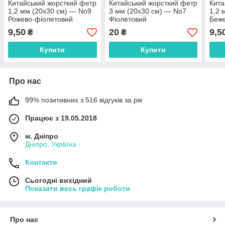
Китайський жорсткий фетр
Китайський жорсткий фетр
Кита
1,2 мм (20х30 см) — No9
3 мм (20х30 см) — No7
1,2 
Рожево-фіолетовий
Фіолетовий
Беж
9,50
20
9,5
₴
₴
Купити
Купити
Про нас
99% позитивних з 516 відгуків за рік
Працює з 19.05.2018
м. Дніпро
Дніпро, Україна
Контакти
Сьогодні вихідний
Показати весь графік роботи
Про нас