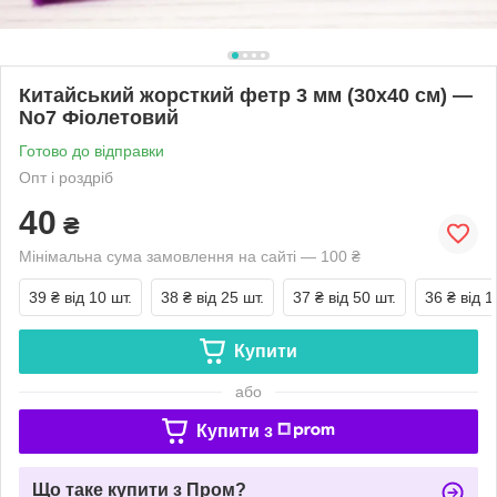
Китайський жорсткий фетр 3 мм (30х40 см) —
No7 Фіолетовий
Готово до відправки
Опт і роздріб
40
₴
Мінімальна сума замовлення на сайті — 100 ₴
39 ₴
від 10 шт.
38 ₴
від 25 шт.
37 ₴
від 50 шт.
36 ₴
від 1
Купити
або
Купити з
Що таке купити з Пром?