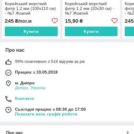
Корейський жорсткий
Корейський жорсткий
Коре
фетр 1,2 мм (100х110 см)
фетр 1,2 мм (20х30 см) -
фетр
- №7 Жовтий
№7 Жовтий
- №2
245
15,90
245
₴/пог.м
₴
Купити
Купити
Про нас
99% позитивних з 516 відгуків за рік
Працює з 19.05.2018
м. Дніпро
Дніпро, Україна
Контакти
Сьогодні працює з 08:30 до 17:00
Показати весь графік роботи
Про нас