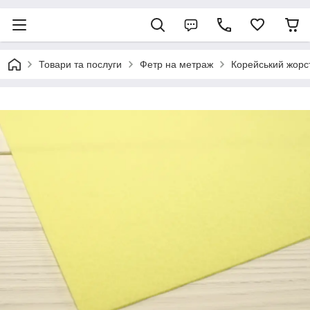
Товари та послуги
Фетр на метраж
Корейський жорс