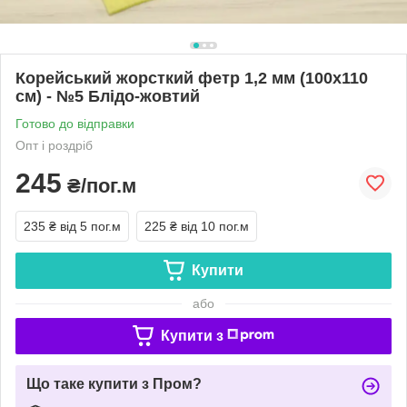
Корейський жорсткий фетр 1,2 мм (100х110
см) - №5 Блідо-жовтий
Готово до відправки
Опт і роздріб
245
₴/пог.м
235 ₴
від 5 пог.м
225 ₴
від 10 пог.м
Купити
або
Купити з
Що таке купити з Пром?