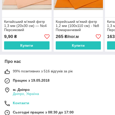
Китайський м'який фетр
Корейський м'який фетр
Кита
1,3 мм (20х30 см) — No4
1,2 мм (100х110 см) - №8
1,3 
Персиковий
Помаранчевий
Пер
9,90
265
163
₴
₴/пог.м
Купити
Купити
Про нас
99% позитивних з 516 відгуків за рік
Працює з 19.05.2018
м. Дніпро
Дніпро, Україна
Контакти
Сьогодні працює з 08:30 до 17:00