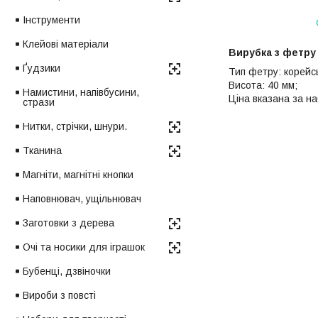
Інструменти
Клейові матеріали
Вирубка з фетру 
Ґудзики
Тип фетру: корейс
Висота: 40 мм;
Намистини, напівбусини,
Ціна вказана за на
стрази
Нитки, стрічки, шнури.
Тканина
Магніти, магнітні кнопки
Наповнювач, ущільнювач
Заготовки з дерева
Очі та носики для іграшок
Бубенці, дзвіночки
Вироби з повсті