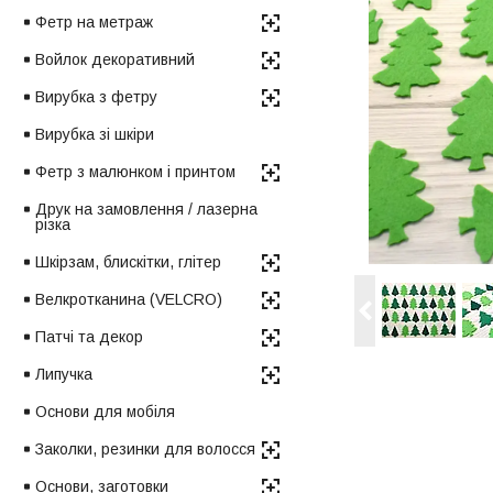
Фетр на метраж
Войлок декоративний
Вирубка з фетру
Вирубка зі шкіри
Фетр з малюнком і принтом
Друк на замовлення / лазерна
різка
Шкірзам, блискітки, глітер
Велкротканина (VELCRO)
Патчі та декор
Липучка
Основи для мобіля
Заколки, резинки для волосся
Основи, заготовки