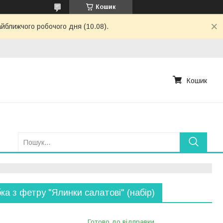
Кошик
айближчого робочого дня (10.08).
Кошик
ка з фетру "Ялинки салатові" (набір)
Готово до відправки