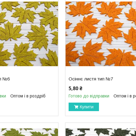
ип №6
Осіннє листя тип №7
5,80 ₴
вки
Оптом і в роздріб
Готово до відправки
Оптом і в 
Купити