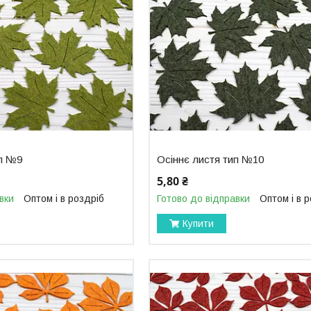
ип №9
Осіннє листя тип №10
5,80 ₴
вки
Оптом і в роздріб
Готово до відправки
Оптом і в 
Купити