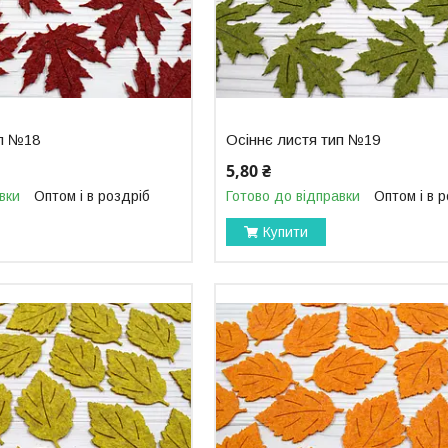
ип №18
Осіннє листя тип №19
5,80 ₴
вки
Оптом і в роздріб
Готово до відправки
Оптом і в 
Купити