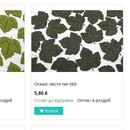
Осіннє листя тип №5
5,80 ₴
роздріб
Готово до відправки
Оптом і в роздріб
Купити