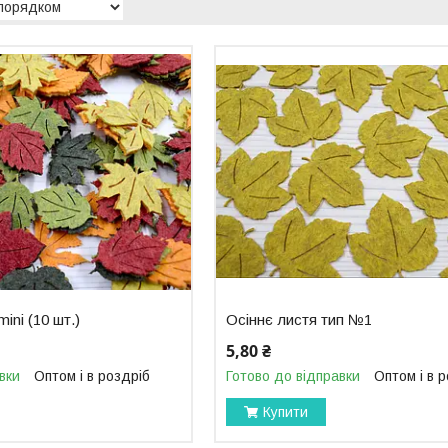
ini (10 шт.)
Осіннє листя тип №1
5,80 ₴
вки
Оптом і в роздріб
Готово до відправки
Оптом і в 
Купити