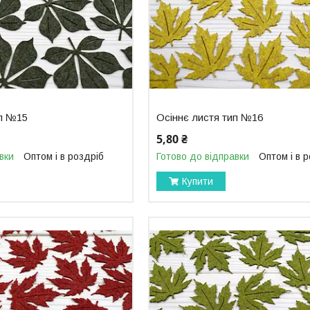
ип №15
Осіннє листя тип №16
5,80 ₴
вки
Оптом і в роздріб
Готово до відправки
Оптом і в 
Купити