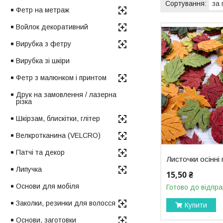
Фетр на метраж
Войлок декоративний
Вирубка з фетру
Вирубка зі шкіри
Фетр з малюнком і принтом
Друк на замовлення / лазерна
різка
Шкірзам, блискітки, глітер
Велкротканина (VELCRO)
Патчі та декор
Листочки осінні m
Липучка
15,50 ₴
Основи для мобіля
Готово до відпра
Заколки, резинки для волосся
Купити
Основи, заготовки