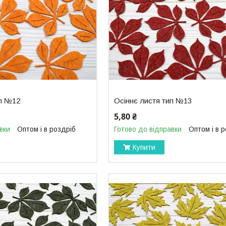
ип №12
Осіннє листя тип №13
5,80 ₴
вки
Оптом і в роздріб
Готово до відправки
Оптом і в 
Купити