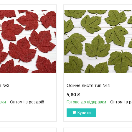
ип №3
Осіннє листя тип №4
5,80 ₴
вки
Оптом і в роздріб
Готово до відправки
Оптом і в 
Купити