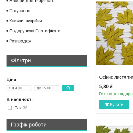
Набори для творчості
Пакування
Книжки, викрійки
Подарункові Сертифікати
Розпродаж
Фільтри
Осіннє листя т
Ціна
5,80 ₴
Готово до відпра
В наявності
Купити
Так
36
Графік роботи