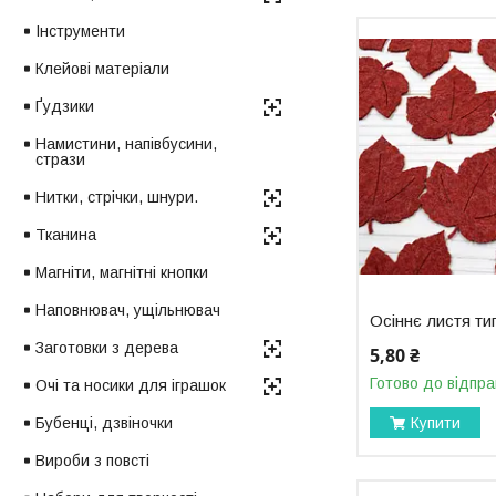
Інструменти
Клейові матеріали
Ґудзики
Намистини, напівбусини,
стрази
Нитки, стрічки, шнури.
Тканина
Магніти, магнітні кнопки
Наповнювач, ущільнювач
Осіннє листя т
Заготовки з дерева
5,80 ₴
Готово до відпра
Очі та носики для іграшок
Купити
Бубенці, дзвіночки
Вироби з повсті